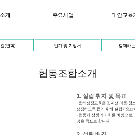
소개
주요사업
대안교육
합소개
대안교육기관 설립 및 운영
학교특
길(연혁)
인가 및 지정서
함께하는
길(연혁)
아동, 청소년 문화 진로교육
교육과정 및
 지정서
청소년 지도자 양성 및 교육
입학 절차 
 사람들
부모 세미나 및 교육
이모저
협동조합소개
는 길
1. 설립 취지 및 목표
- 함께성장교육은 경계선 아동·청
성장하도록 돕기 위해 설립되었습
- 협동과 상생의 가치를 바탕으로
것을 목표로 합니다.
2. 설립 배경