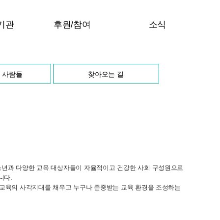
기관
후원/참여
소식
색
참여방법
협동조합 소식
 사람들
찾아오는 길
 내용
조합가입
대안교육기관 소식
안내
후원안내
모
후원보고
소년과 다양한 교육 대상자들이 자율적이고 건강한 사회 구성원으로
니다.
, 교육의 사각지대를 채우고 누구나 존중받는 교육 환경을 조성하는