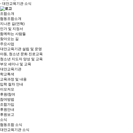
- 대안교육기관 소식
조합소개
협동조합소개
지나온 길(연혁)
인가 및 지정서
함께하는 사람들
찾아오는 길
주요사업
대안교육기관 설립 및 운영
아동, 청소년 문화 진로교육
청소년 지도자 양성 및 교육
부모 세미나 및 교육
대안교육기관
학교특색
교육과정 및 내용
입학 절차 안내
이모저모
후원/참여
참여방법
조합가입
후원안내
후원보고
소식
협동조합 소식
대안교육기관 소식