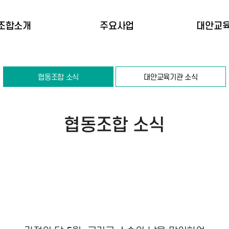
조합소개
주요사업
대안교
협동조합소개
대안교육기관 설립 및 운영
학교특
협동조합 소식
대안교육기관 소식
나온 길(연혁)
아동, 청소년 문화 진로교육
교육과정 
가 및 지정서
청소년 지도자 양성 및 교육
입학 절차
께하는 사람들
부모 세미나 및 교육
이모저
협동조합 소식
찾아오는 길