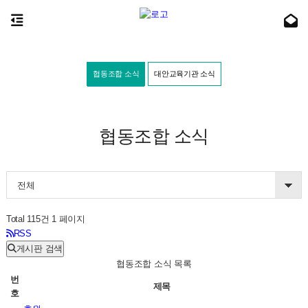
협동조합 소식
대안교육기관 소식
협동조합 소식
전체
Total 115건
1 페이지
RSS
게시판 검색
협동조합 소식 목록
번
제목
호