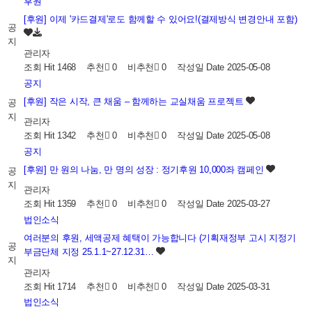
후원
[후원] 이제 '카드결제'로도 함께할 수 있어요!(결제방식 변경안내 포함)
공
지
관리자
조회
Hit 1468
추천
0
비추천
0
작성일
Date 2025-05-08
공지
[후원] 작은 시작, 큰 채움 – 함께하는 교실채움 프로젝트
공
지
관리자
조회
Hit 1342
추천
0
비추천
0
작성일
Date 2025-05-08
공지
[후원] 만 원의 나눔, 만 명의 성장 : 정기후원 10,000좌 캠페인
공
지
관리자
조회
Hit 1359
추천
0
비추천
0
작성일
Date 2025-03-27
법인소식
여러분의 후원, 세액공제 혜택이 가능합니다 (기획재정부 고시 지정기
공
부금단체 지정 25.1.1~27.12.31…
지
관리자
조회
Hit 1714
추천
0
비추천
0
작성일
Date 2025-03-31
법인소식