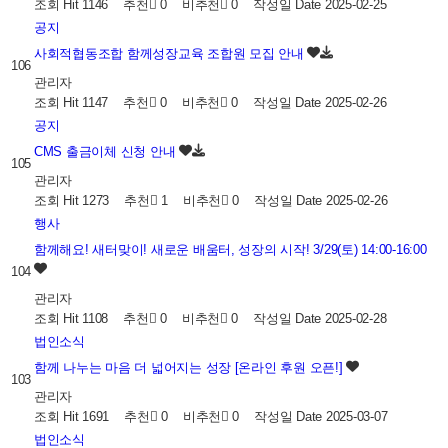
조회
Hit 1146
추천
0
비추천
0
작성일
Date 2025-02-25
공지
사회적협동조합 함께성장교육 조합원 모집 안내
106
관리자
조회
Hit 1147
추천
0
비추천
0
작성일
Date 2025-02-26
공지
CMS 출금이체 신청 안내
105
관리자
조회
Hit 1273
추천
1
비추천
0
작성일
Date 2025-02-26
행사
함께해요! 새터맞이! 새로운 배움터, 성장의 시작! 3/29(토) 14:00-16:00
104
관리자
조회
Hit 1108
추천
0
비추천
0
작성일
Date 2025-02-28
법인소식
함께 나누는 마음 더 넓어지는 성장 [온라인 후원 오픈!]
103
관리자
조회
Hit 1691
추천
0
비추천
0
작성일
Date 2025-03-07
법인소식