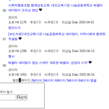
사회적협동조합 함께성장교육, 대안교육기관 나눔공동체학교 배움터
새터맞이 오프닝 영상
98
관리자
조회
Hit 1179
추천
0
비추천
0
작성일
Date 2025-04-01
법인소식
[보도자료] 대안교육기관 나눔공동체학교 새터맞이, 지역사회와 함께한
첫걸음
97
관리자
조회
Hit 1288
추천
0
비추천
0
작성일
Date 2025-04-13
행사
배움터 새터맞이 영상 스케치 '새로운 배움터, 성장의 시작'
96
관리자
조회
Hit 1053
추천
0
비추천
0
작성일
Date 2025-04-16
열린
1
페이지
2
페이지
3
페이지
4
페이지
5
페이지
6
페이지
맨끝
색어
필수
검색