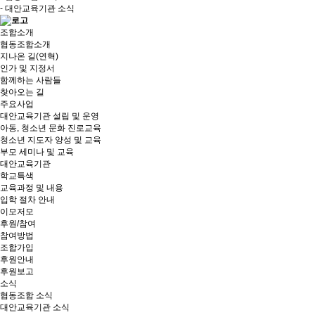
- 대안교육기관 소식
조합소개
협동조합소개
지나온 길(연혁)
인가 및 지정서
함께하는 사람들
찾아오는 길
주요사업
대안교육기관 설립 및 운영
아동, 청소년 문화 진로교육
청소년 지도자 양성 및 교육
부모 세미나 및 교육
대안교육기관
학교특색
교육과정 및 내용
입학 절차 안내
이모저모
후원/참여
참여방법
조합가입
후원안내
후원보고
소식
협동조합 소식
대안교육기관 소식