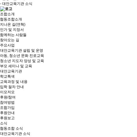
- 대안교육기관 소식
조합소개
협동조합소개
지나온 길(연혁)
인가 및 지정서
함께하는 사람들
찾아오는 길
주요사업
대안교육기관 설립 및 운영
아동, 청소년 문화 진로교육
청소년 지도자 양성 및 교육
부모 세미나 및 교육
대안교육기관
학교특색
교육과정 및 내용
입학 절차 안내
이모저모
후원/참여
참여방법
조합가입
후원안내
후원보고
소식
협동조합 소식
대안교육기관 소식