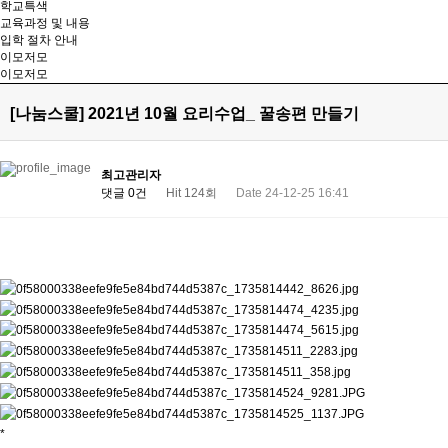
학교특색
교육과정 및 내용
입학 절차 안내
이모저모
이모저모
[나눔스쿨] 2021년 10월 요리수업_ 꿀송편 만들기
최고관리자
댓글 0건
Hit 124회
Date 24-12-25 16:41
*